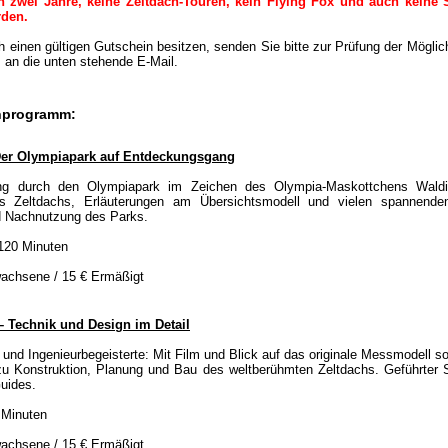
ch zwei Jahre, keine Zeltdach-Touren, kein Flying Fox und auch keine 
rden.
h einen gültigen Gutschein besitzen, senden Sie bitte zur Prüfung der Möglic
 an die unten stehende E-Mail.
nprogramm:
Der Olympiapark auf Entdeckungsgang
ng durch den Olympiapark im Zeichen des Olympia-Maskottchens Waldi
s Zeltdachs, Erläuterungen am Übersichtsmodell und vielen spannenden
d Nachnutzung des Parks.
120 Minuten
achsene / 15 € Ermäßigt
– Technik und Design im Detail
- und Ingenieurbegeisterte: Mit Film und Blick auf das originale Messmodell sow
zu Konstruktion, Planung und Bau des weltberühmten Zeltdachs. Geführter 
uides.
 Minuten
achsene / 15 € Ermäßigt