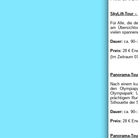
SkyLift-Tour 
Für Alle, die 
am Übersichts
vielen spannen
Dauer:
ca. 90–
Preis:
28 € Erw
(Im Zeitraum 07
Panorama-Tour
Nach einem kur
den Olympiapa
Olympiapark: Ü
prächtigem Run
Silhouette der
Dauer:
ca. 90–
Preis:
28 € Erw
Panorama-Tour