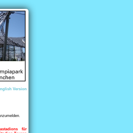
nglish Version
 anzumelden.
stadions für