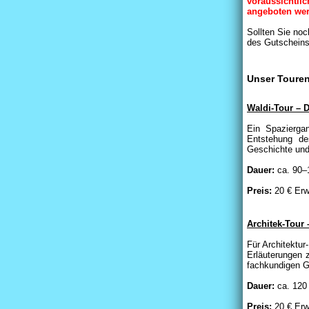
voraussichtli
angeboten we
Sollten Sie noc
des Gutscheins
Unser Toure
Waldi-Tour – 
Ein Spazierga
Entstehung de
Geschichte un
Dauer:
ca. 90–
Preis:
20 € Erw
Architek-Tour 
Für Architektur
Erläuterungen 
fachkundigen G
Dauer:
ca. 120
Preis:
20 € Erw