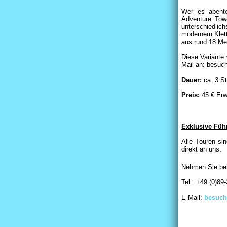
Wer es abente
Adventure Tow
unterschiedlic
modernem Klett
aus rund 18 Me
Diese Variante 
Mail an: besuc
Dauer:
ca. 3 S
Preis:
45 € Erw
Exklusive Fü
Alle Touren si
direkt an uns.
Nehmen Sie bei
Tel.: +49 (0)89
E-Mail:
besuch