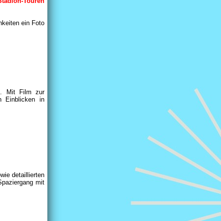
Stadion-Touren
hkeiten ein Foto
. Mit Film zur
 Einblicken in
ie detaillierten
Spaziergang mit