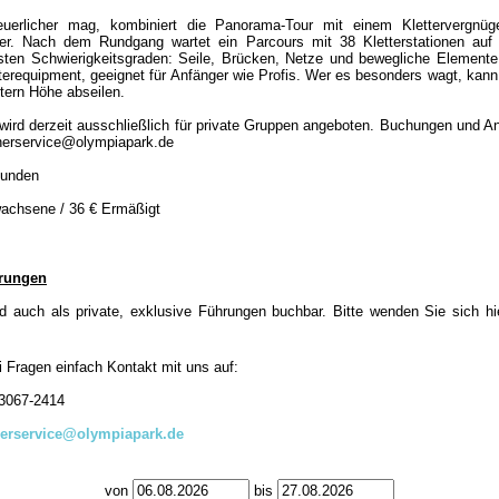
uerlicher mag, kombiniert die Panorama-Tour mit einem Kletterverg
er. Nach dem Rundgang wartet ein Parcours mit 38 Kletterstationen auf 
hsten Schwierigkeitsgraden: Seile, Brücken, Netze und bewegliche Elemente 
erequipment, geeignet für Anfänger wie Profis. Wer es besonders wagt, kann 
tern Höhe abseilen.
wird derzeit ausschließlich für private Gruppen angeboten. Buchungen und An
herservice@olympiapark.de
tunden
achsene / 36 € Ermäßigt
hrungen
nd auch als private, exklusive Führungen buchbar. Bitte wenden Sie sich hie
 Fragen einfach Kontakt mit uns auf:
-3067-2414
erservice@olympiapark.de
von
bis