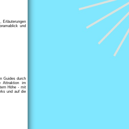
, Erläuterungen
oramablick und
en Guides durch
 Attraktion im
tern Höhe - mit
rks und auf die