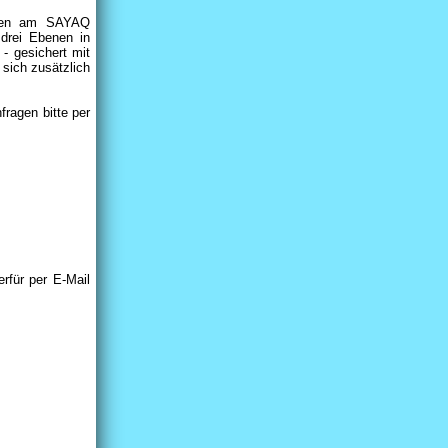
nügen am SAYAQ
drei Ebenen in
- gesichert mit
sich zusätzlich
fragen bitte per
rfür per E-Mail