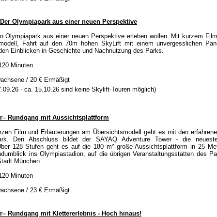
– Der Olympiapark aus einer neuen Perspektive
den Olympiapark aus einer neuen Perspektive erleben wollen. Mit kurzem Film
modell, Fahrt auf den 70m hohen SkyLift mit einem unvergesslichen Pan
den Einblicken in Geschichte und Nachnutzung des Parks.
120 Minuten
achsene / 20 € Ermäßigt
.09.26 - ca. 15.10.26 sind keine Skylift-Touren möglich)
– Rundgang mit Aussichtsplattform
zen Film und Erläuterungen am Übersichtsmodell geht es mit den erfahren
rk. Den Abschluss bildet der SAYAQ Adventure Tower - die neueste
ber 128 Stufen geht es auf die 180 m² große Aussichtsplattform in 25 Me
dumblick ins Olympiastadion, auf die übrigen Veranstaltungsstätten des Pa
 Stadt München.
120 Minuten
achsene / 23 € Ermäßigt
– Rundgang mit Klettererlebnis - Hoch hinaus!